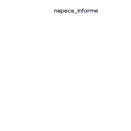
napeca_informe
napeca_informe